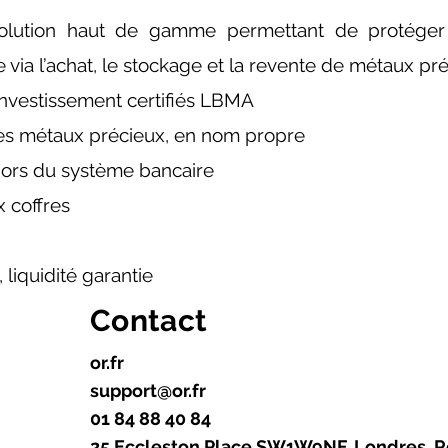
solution haut de gamme permettant de protége
e via l’achat, le stockage et la revente de métaux pré
’investissement certifiés LBMA
des métaux précieux, en nom propre
hors du système bancaire
 coffres
 liquidité garantie
Contact
or.fr
support@or.fr
01 84 88 40 84
25 Eccleston Place SW1W9NF, Londres, 