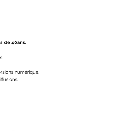
s de 40ans.
s.
 versions numérique.
ffusions.