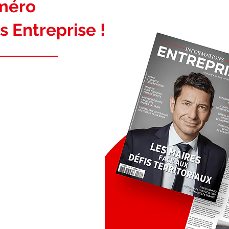
uméro
s Entreprise !