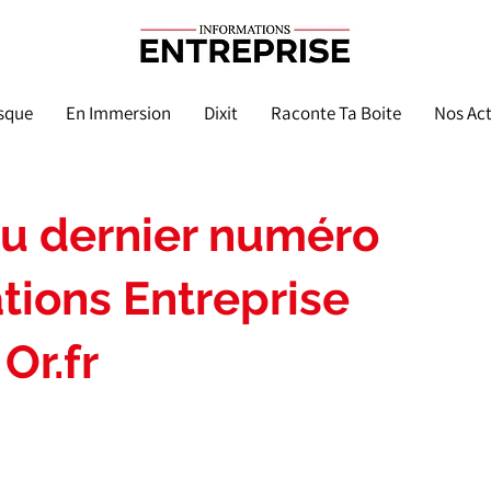
sque
En Immersion
Dixit
Raconte Ta Boite
Nos Act
du dernier numéro
tions Entreprise
 Or.fr