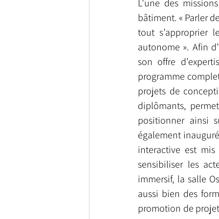
L’une des missions
bâtiment. « Parler de
tout s’approprier l
autonome ». Afin d’
son offre d’expert
programme complet d
projets de concepti
diplômants, permet
positionner ainsi
également inauguré l
interactive est mis
sensibiliser les a
immersif, la salle O
aussi bien des form
promotion de projets