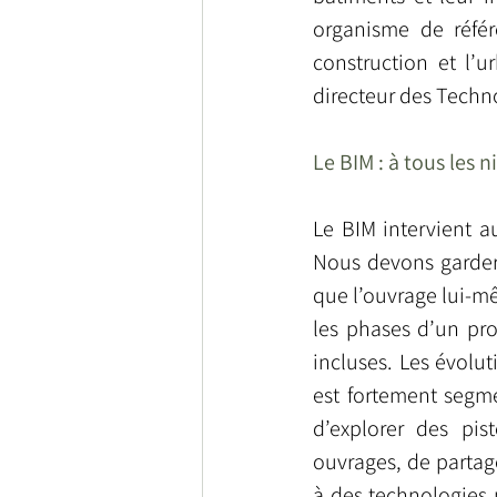
organisme de référ
construction et l’u
directeur des Techn
Le BIM : à tous les 
Le BIM intervient au
Nous devons garder 
que l’ouvrage lui-mê
les phases d’un pro
incluses. Les évolu
est fortement segme
d’explorer des pis
ouvrages, de partag
à des technologies p