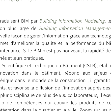
traduisent BIM par 
Building Information Modelling
, l
tion plus large de 
Building Information Managemen
velle façon de gérer l’information grâce aux technolog
rmet d’améliorer la qualité et la performance du bâ
ntenance. Si le BIM n’est pas nouveau, la rapidité de
hés et leurs pratiques. 
e Scientifique et Technique du Bâtiment (CSTB), établi
nnovation dans le bâtiment, répond aux enjeux de
rique dans le monde de la construction ; il garantit l
ts, et favorise la diffusion de l’innovation auprès des 
luridisciplinaire de plus de 900 collaborateurs, il exerc
p de compétences qui couvre les produits de cons
ntégration dans le quartier et la ville. Zoom sur les 