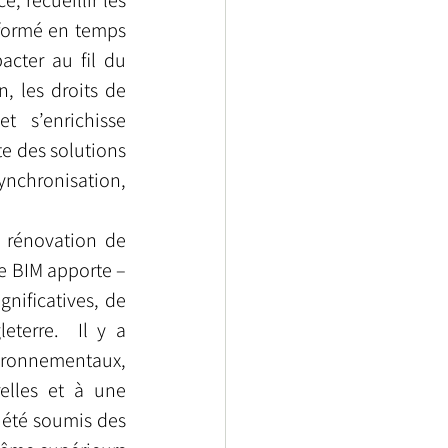
 recueillir les 
nformé en temps 
cter au fil du 
, les droits de 
 s’enrichisse 
e des solutions 
nchronisation, 
 rénovation de 
e BIM apporte – 
nificatives, de 
terre.  Il y a 
ronnementaux, 
elles et à une 
été soumis des 