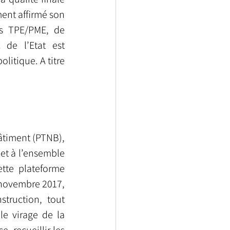
ent affirmé son 
es TPE/PME, de 
de l’Etat est 
itique. A titre 
 
âtiment (PTNB), 
t à l’ensemble 
tte plateforme 
novembre 2017, 
truction, tout 
le virage de la 