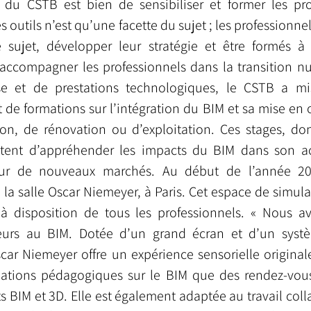
 du CSTB est bien de sensibiliser et former les pro
s outils n’est qu’une facette du sujet ; les professionne
e sujet, développer leur stratégie et être formés à u
accompagner les professionnels dans la transition nu
ise et de prestations technologiques, le CSTB a mi
e formations sur l’intégration du BIM et sa mise en 
on, de rénovation ou d’exploitation. Ces stages, dont
tent d’appréhender les impacts du BIM dans son act
 sur de nouveaux marchés. Au début de l’année 20
a salle Oscar Niemeyer, à Paris. Cet espace de simulati
 à disposition de tous les professionnels. « Nous a
cteurs au BIM. Dotée d’un grand écran et d’un syst
scar Niemeyer offre un expérience sensorielle originale.
ations pédagogiques sur le BIM que des rendez-vous 
 BIM et 3D. Elle est également adaptée au travail collab