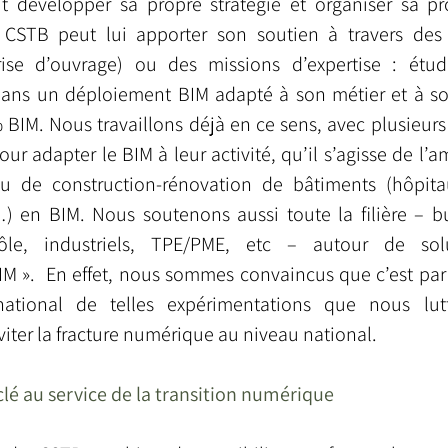
it développer sa propre stratégie et organiser sa p
CSTB peut lui apporter son soutien à travers des 
rise d’ouvrage) ou des missions d’expertise : étude
s un déploiement BIM adapté à son métier et à son 
% BIM. Nous travaillons déjà en ce sens, avec plusieur
ur adapter le BIM à leur activité, qu’il s’agisse de l
u de construction-rénovation de bâtiments (hôpitaux
 en BIM. Nous soutenons aussi toute la filière – bu
le, industriels, TPE/PME, etc – autour de solu
M ».  En effet, nous sommes convaincus que c’est par l
 national de telles expérimentations que nous lutt
efficacement pour éviter la fractur
clé au service de la transition numérique