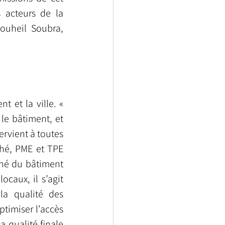
acteurs de la 
ouheil Soubra, 
 et la ville. « 
le bâtiment, et 
rvient à toutes 
hé, PME et TPE 
ché du bâtiment 
aux, il s’agit 
a qualité des 
imiser l’accès 
 qualité finale 