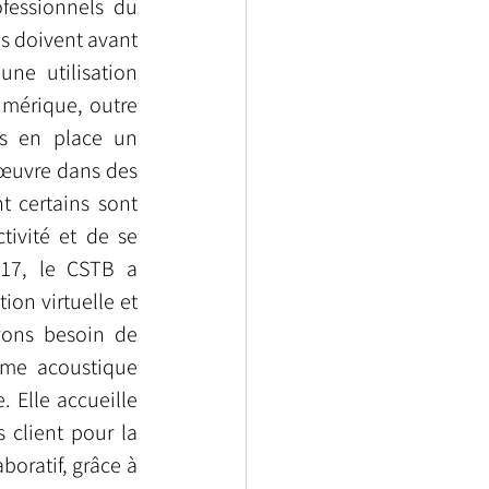
fessionnels du 
ls doivent avant 
ne utilisation 
mérique, outre 
s en place un 
œuvre dans des 
 certains sont 
ivité et de se 
17, le CSTB a 
on virtuelle et 
vons besoin de 
ème acoustique 
 Elle accueille 
client pour la 
oratif, grâce à 