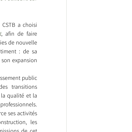
e CSTB a choisi 
t
, afin de faire 
ies de nouvelle 
timent : de sa 
 son expansion 
ssement public 
s transitions 
a qualité et la 
professionnels. 
e ses activités 
truction, les 
missions de cet 