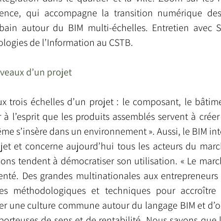
ence, qui accompagne la transition numérique des 
rbain autour du BIM multi-échelles. Entretien avec S
ologies de l’Information au CSTB.
niveaux d’un projet
x trois échelles d’un projet : le composant, le bâtiment
à l’esprit que les produits assemblés servent à créer 
me s’insère dans un environnement ». Aussi, le BIM inte
jet et concerne aujourd’hui tous les acteurs du marc
tions tendent à démocratiser son utilisation. « Le mar
nté. Des grandes multinationales aux entrepreneurs loc
tes méthodologiques et techniques pour accroître l
er une culture commune autour du langage BIM et d’opt
orteuses de sens et de rentabilité. Nous savons que la