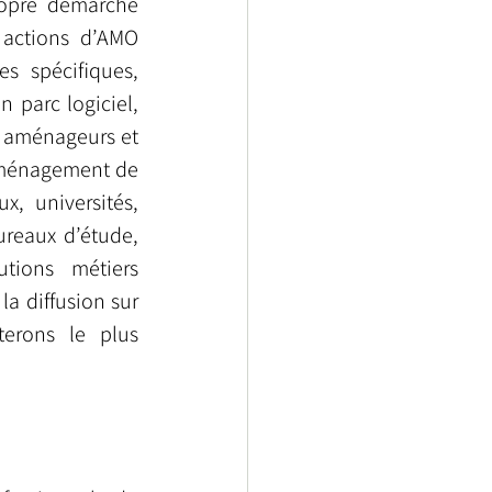
ropre démarche 
actions d’AMO 
s spécifiques, 
parc logiciel, 
s aménageurs et 
’aménagement de 
, universités, 
reaux d’étude, 
tions métiers 
a diffusion sur 
erons le plus 
e numérique au niveau national.                                                                 