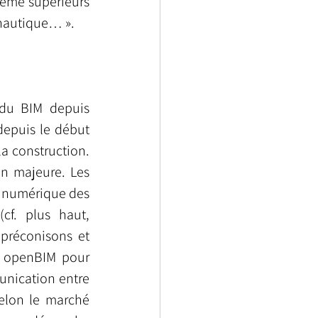
même supérieurs 
 nautique… ».
du BIM depuis 
epuis le début 
a construction. 
n majeure. Les 
n numérique des 
f. plus haut, 
préconisons et 
 openBIM pour 
unication entre 
selon le marché 