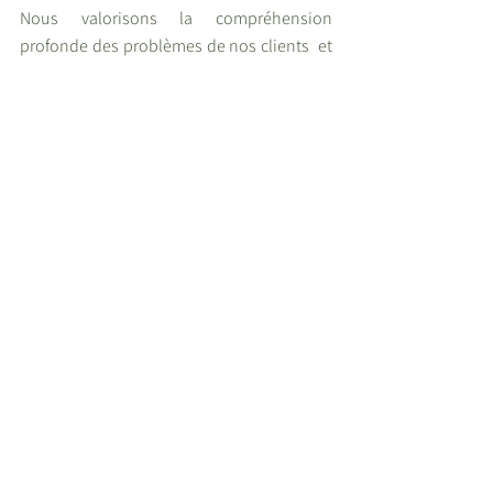
Nous valorisons la compréhension  
profonde des problèmes de nos clients  et 
nous assurons de fournir des 
éclaircissements si nécessaire. Nous  
privilégions la réactivité et la  capacité de 
travailler à distance. 
Parallèlement, la particularité  de nos 
services repose en effet  sur le profil de nos 
experts, leur  expérience de terrain.  Ils 
sont souvent d’anciens praticiens, ce qui 
leur permet de  comprendre concrètement 
les  problématiques quotidiennes  des 
entreprises. 
Nous répondons quotidiennement à des 
centaines de questions de PME, ce qui 
nous donne  une expérience diversifiée et  