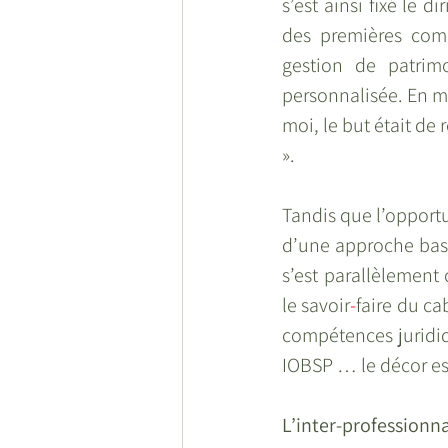
s’est ainsi fixé le d
des premières comp
gestion de patrim
personnalisée. En me
moi, le but était de
».
Tandis que l’opportu
d’une approche basée
s’est parallèlement
le savoir
-
faire du ca
compétences juridiq
IOBSP … le décor est
L’inter-professionna