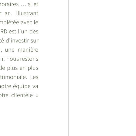
oraires … si et 
n. Illustrant 
mplétée avec le 
 est l’un des 
 d'investir sur 
e, une manière 
r, nous restons 
de plus en plus 
imoniale. Les 
otre équipe va 
re clientèle » 