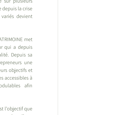
 sur plusieurs 
depuis la crise 
ariés devient 
ATRIMOINE met 
r qui a depuis 
ité. Depuis sa 
repreneurs une 
rs objectifs et 
s accessibles à 
dulables afin 
t l’objectif que 