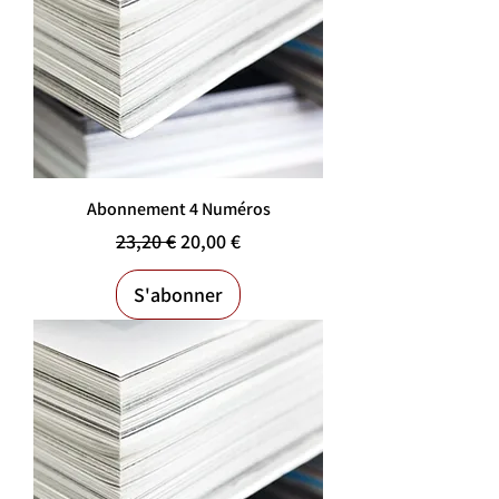
Abonnement 4 Numéros
Prix original
Prix promotionnel
23,20 €
20,00 €
S'abonner