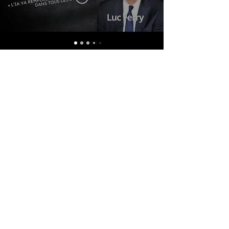
Notre Newsletter
Restez au plus proche de nos actualités
Abonnez-vous !
Accueil
En Immersion
La Boutique
A propos
Nos
Contact
Numéro
Partenaires
Mentions Légales
en
Nos Actualités
Politique de
Kiosque
confidentialité