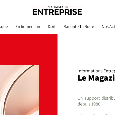
sque
En Immersion
Dixit
Raconte Ta Boite
Nos Act
Informations Entrep
Le Magazi
Un support distrib
depuis 1980 !