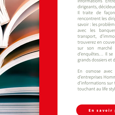
Informations Entre
dirigeants, décideu
Il traite de faç
rencontrent les dir
savoir : les problèm
avec les banques
transport, d’imm
trouverez en couve
sur son marché 
d’enquêtes… Il se 
grands dossiers et 
En osmose avec l
d’entreprises Homm
d’informations sur 
touchant au life sty
En savoir