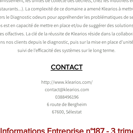
nissement, les unités de collecte des déchets, chez les indutriels et 
restaurants...). La complexité de ce domaine a amené Klearios à met
rs le Diagnostic odeurs pour appréhender les problématiques de ses 
ios est en capacité de mettre en place et/ou de suggérer des solutio
s olfactives. La clé de la réussite de Klearios réside dans la collabora
 nos clients depuis le diagnostic, puis sur la mise en place d'unité
suivi de l'efficacité des systèmes sur le long terme.
CONTACT
http://www.klearios.com/
contact@klearios.com
0388496196
6 route de Bergheim
67600, Sélestat
nformations Entreprise n°187 - 3 tri