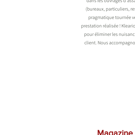
dans les ouvrages d'assai
(bureaux, particuliers, 
pragmatique tournée ve
prestation réalisée ! Klear
pour éliminer les nuisance
client. Nous accompagnons
Magazine I