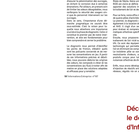
Déco
le 
d'In