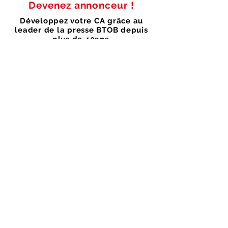
Devenez annonceur !
Développez votre CA grâce au
leader de la presse BTOB depuis
plus de 40ans.
- Une équipe de rédaction reconnue
par les plus grands médias.
- Distribué en kiosque et par
abonnement.
-
Bénéficiez
d'une visibilité à l'échelle
nationale et internationale grâce à
notre versions numérique.
Nous vous permettrons de
-
contacter des décideurs grâce à
notre diffusions.
Découvrez
dans son intégralité,
le dernier numéro