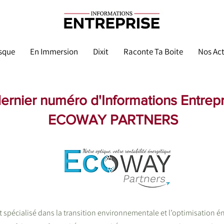
sque
En Immersion
Dixit
Raconte Ta Boite
Nos Act
dernier numéro d'Informations Entrepri
ECOWAY PARTNERS
 spécialisé dans la transition environnementale et l’optimisation é