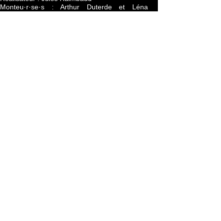
Monteu·r·se·s : Arthur Duterde et Léna
Housset
Notre Newsletter
Restez au plus proche de nos actualités
Abonnez-vous !
Accueil
En Immersion
La Boutique
A propos
Nos
Contact
Numéro
Partenaires
Mentions Légales
en
Nos Actualités
Politique de
Kiosque
confidentialité