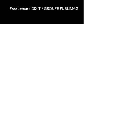
Producteur : DIXIT / GROUPE PUBLIMAG
Notre Newsletter
Restez au plus proche de nos actualités
Abonnez-vous !
Accueil
En Immersion
La Boutique
A propos
Nos
Contact
Numéro
Partenaires
Mentions Légales
en
Nos Actualités
Politique de