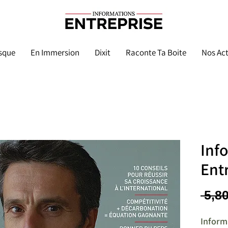
sque
En Immersion
Dixit
Raconte Ta Boite
Nos Act
Inf
Ent
 5,80
Inform