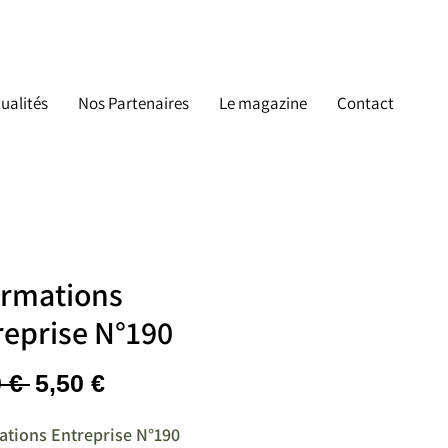
ualités
Nos Partenaires
Le magazine
Contact
ormations
reprise N°190
Prix
Prix
 € 
5,50 €
original
promotionnel
ations Entreprise N°190