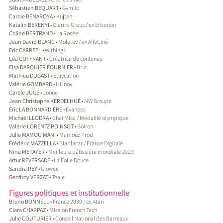
Sébastien BEQUART 
• Gymlib
Carole BENAROYA
 • Kujten
Katalin BERENYI
 • Clarins Group/ ex Erborian
Coline BERTRAND
 • La Rosée
Jean David BLANC
 • Molotov / ex AlloCiné
Eric CARREEL
 • Withings
Léa COFFRANT
 • Créatrice de contenus
Elsa DARQUIER FOURNIER
 • Brut
Mathieu DUGAST 
• Staycation
Valérie GOMBARD
 • Hi Inov
Carole JUGE 
• Joone
Jean Christophe KERDELHUÉ
 • NW Groupe
Eric LA BONNARDIÈRE
 • Evaneos
Michaël LLODRA
 • Chai Mica / Médaillé olympique
Valérie LORENTZ POINSOT
 • Boiron
Julie MAMOU MANI 
• Mamouz Prod
Frédéric MAZZELLA 
• Blablacar / France Digitale
Nina METAYER
 • Meilleure pâtissière mondiale 2023
Artur REVERSADE
 • La Folie Douce
Sandra REY
 • Glowee
Geoffroy VERZAT
 • Teale
Figures politiques et institutionnelle
Bruno BONNELL
 • France 2030 / ex Atari
Clara CHAPPAZ
 • Mission French Tech
Julie COUTURIER
 • Conseil National des Barreaux