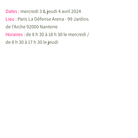
Dates : 
mercredi 3 & jeudi 4 avril 2024
Lieu : 
Paris La Défense Arena - 99 Jardins 
de l’Arche 92000 Nanterre
Horaires : 
de 8 h 30 à 18 h 30 le mercredi / 
de 8 h 30 à 17 h 30 le jeudi
Service communication
Marianne BOULAT - 06 30 37 35 64 / 
mboulat@lesechosleparisien.fr
Margaux MERLINGE - 06 75 56 20 29 / 
mmerlinge@lesechosleparisien.fr
Pour toute demande d’accréditation
, 
merci de remplir 
ce formulaire