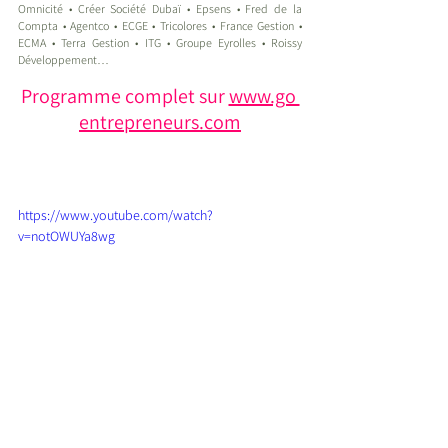
Omnicité • Créer Société Dubaï • Epsens • Fred de la 
Compta • Agentco • ECGE • Tricolores • France Gestion • 
ECMA • Terra Gestion • ITG • Groupe Eyrolles • Roissy 
Développement…
Programme complet sur 
www.go 
entrepreneurs.com
https://www.youtube.com/watch?
v=notOWUYa8wg