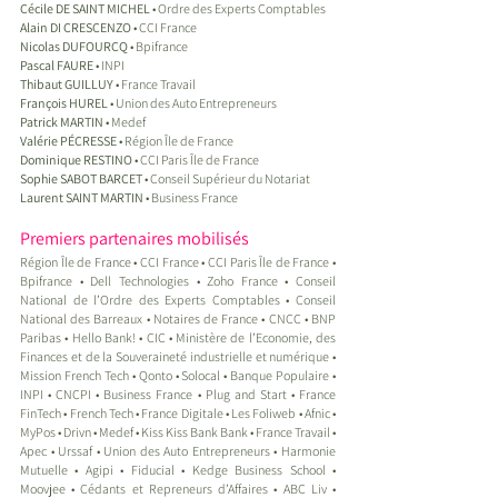
Cécile DE SAINT MICHEL 
• Ordre des Experts Comptables
Alain DI CRESCENZO
 • CCI France
Nicolas DUFOURCQ 
• Bpifrance
Pascal FAURE
 • INPI
Thibaut GUILLUY 
• France Travail
François HUREL
 • Union des Auto Entrepreneurs
Patrick MARTIN 
• Medef
Valérie PÉCRESSE
 • Région Île de France
Dominique RESTINO 
• CCI Paris Île de France
Sophie SABOT BARCET 
• Conseil Supérieur du Notariat
Laurent SAINT MARTIN
 • Business France
Premiers partenaires mobilisés 
Région Île de France • CCI France • CCI Paris Île de France • 
Bpifrance • Dell Technologies • Zoho France • Conseil 
National de l’Ordre des Experts Comptables • Conseil 
National des Barreaux • Notaires de France • CNCC • BNP 
Paribas • Hello Bank! • CIC • Ministère de l’Economie, des 
Finances et de la Souveraineté industrielle et numérique • 
Mission French Tech • Qonto • Solocal • Banque Populaire • 
INPI • CNCPI • Business France • Plug and Start • France 
FinTech • French Tech • France Digitale • Les Foliweb • Afnic • 
MyPos • Drivn • Medef • Kiss Kiss Bank Bank • France Travail • 
Apec • Urssaf • Union des Auto Entrepreneurs • Harmonie 
Mutuelle • Agipi • Fiducial • Kedge Business School • 
Moovjee • Cédants et Repreneurs d’Affaires • ABC Liv • 