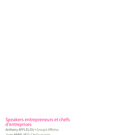
Speakers entrepreneurs et chefs 
d’entreprises
Anthony AFFLELOU
 • Groupe Afflelou
Juan ARBELAEZ
 • Chef cuisinier