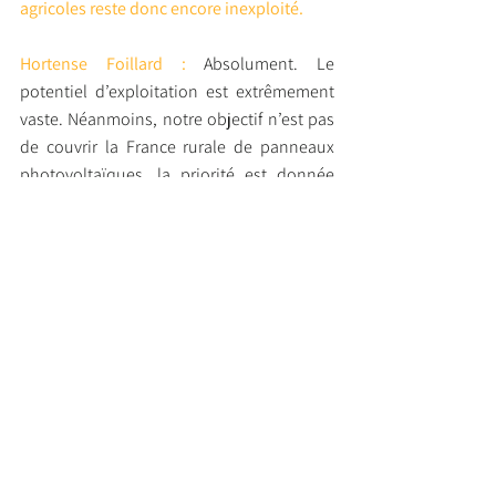
agricoles reste donc encore inexploité.
Hortense Foillard :
 Absolument. Le 
potentiel d’exploitation est extrêmement 
vaste. Néanmoins, notre objectif n’est pas 
de couvrir la France rurale de panneaux 
photovoltaïques, la priorité est donnée 
aux terrains dégradés désormais 
impropres à toute activité – anciens sites 
industriels, déchetteries ou carrières par 
exemple.
Concernant les terres agricoles, notre but 
n’est pas non plus de remplacer les 
exploitations par des installations 
solaires, mais de trouver une harmonie 
équilibrée entre agriculture et production 
d’énergie renouvelable. Cette production 