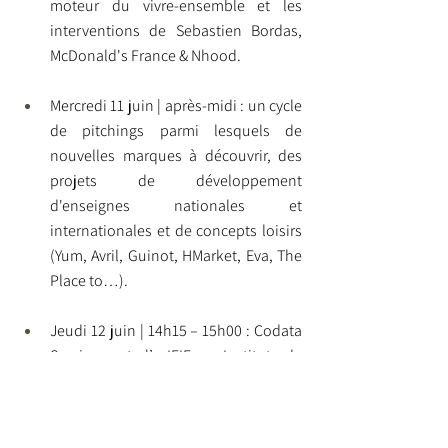
moteur du vivre-ensemble et les 
interventions de Sebastien Bordas, 
McDonald's France & Nhood. 
Mercredi 11 juin | après-midi : un cycle 
de pitchings parmi lesquels de 
nouvelles marques à découvrir, des 
projets de développement 
d'enseignes nationales et 
internationales et de concepts loisirs 
(Yum, Avril, Guinot, HMarket, Eva, The 
Place to…). 
Jeudi 12 juin | 14h15 – 15h00 : Codata 
Services et l’ IEIF - Institut de 
l'Épargne Immobilière et Foncière 
présentent leur analyse exclusive sur 
plus de 300 000 points de vente pour 