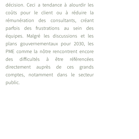
décision. Ceci a tendance à alourdir les 
coûts pour le client ou à réduire la 
rémunération des consultants, créant 
parfois des frustrations au sein des 
équipes. Malgré les discussions et les 
plans gouvernementaux pour 2030, les 
PME comme la nôtre rencontrent encore 
des difficultés à être référencées 
directement auprès de ces grands 
comptes, notamment dans le secteur 
public.
Cette situation pose un défi constant : 
comment équilibrer efficacement les coûts 
pour nos clients tout en assurant une 
rémunération équitable pour nos 
consultants ? L’année dernière, j’ai même 
abordé cette question lors d’un entretien 