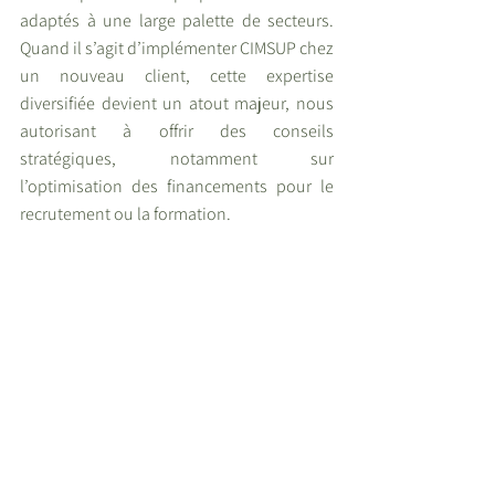
adaptés à une large palette de secteurs. 
Quand il s’agit d’implémenter CIMSUP chez 
un nouveau client, cette expertise 
diversifiée devient un atout majeur, nous 
autorisant à offrir des conseils 
stratégiques, notamment sur 
l’optimisation des financements pour le 
recrutement ou la formation.
Aussi, notre filiale VIRACOCHA, agence de 
communication spécialisée en image de 
marque, aide les entreprises à se 
démarquer sur leur marché, à construire 
une relation de confiance avec leur 
audience et à communiquer efficacement 
leurs valeurs et leur unicité. En intégrant 
l’expertise de Viracocha en image de 
marque et graphisme, Agilya renforce son 