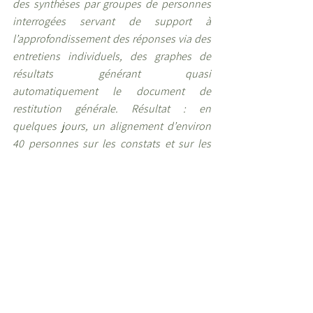
des synthèses par groupes de personnes 
interrogées servant de support à 
l’approfondissement des réponses via des 
entretiens individuels, des graphes de 
résultats générant quasi 
automatiquement le document de 
restitution générale. Résultat : en 
quelques jours, un alignement d’environ 
40 personnes sur les constats et sur les 
solutions à envisager!
Jacques Pinget, Président de la Satt 
Lutech 
Nous utilisons très souvent les outils 
d’évaluation Wevalgo lors des phases de 
diagnostic chez nos clients industriels et 
de service, notamment pour les sujets 
d’excellence opérationnelle. Pour mieux 