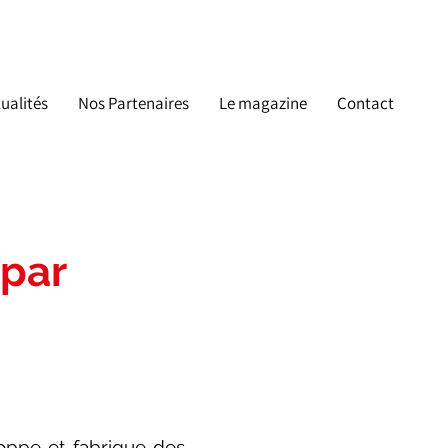
ualités
Nos Partenaires
Le magazine
Contact
 par
oppe et fabrique des