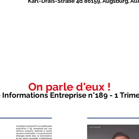
Karl-Drais-Straße 4d 86159, Augsburg, A
On parle d'eux !
Informations Entreprise n°189 - 1 Trim