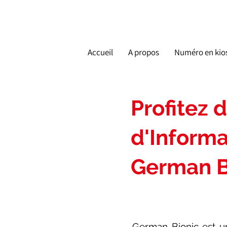
Accueil
A propos
Numéro en kio
Profitez
d'Informa
German B
German Bionic est u