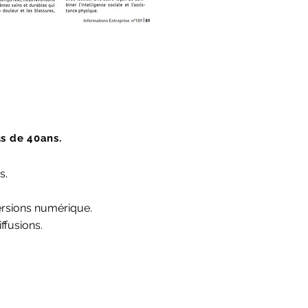
s de 40ans.
s.
 versions numérique.
ffusions.