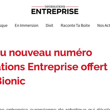
sque
En Immersion
Dixit
Raconte Ta Boite
Nos Act
 du nouveau numéro
tions Entreprise offert
ionic
ne entreprise européenne de robotique qui dével