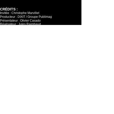
CRÉDITS :
Invitée :
Christophe Marvillet
Producteur : DIXIT / Groupe Publimag
Présentateur : Olivier Casado
Réalisateur : Jules Raimbaud
Diffusion, stratégie et réseaux sociaux : Alison Van
Praet
Monteu·r·se·s : Arthur Duterde et Léna Housset
Notre Newsletter
Restez au plus proche de nos actualités
Abonnez-vous !