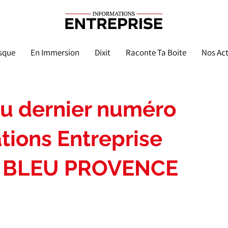
sque
En Immersion
Dixit
Raconte Ta Boite
Nos Act
du dernier numéro
tions Entreprise
ar BLEU PROVENCE