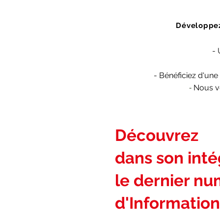
Développez
- 
-
Bénéficiez
d'une 
Nous vo
-
Découvrez
dans son intég
le dernier n
d'Information