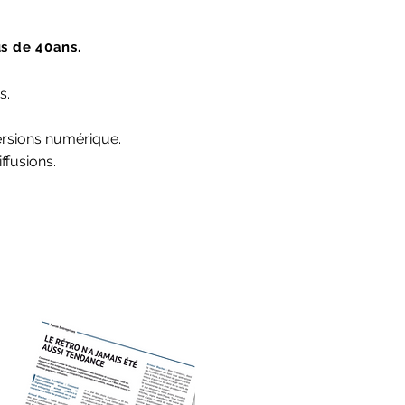
s de 40ans.
s.
 versions numérique.
ffusions.