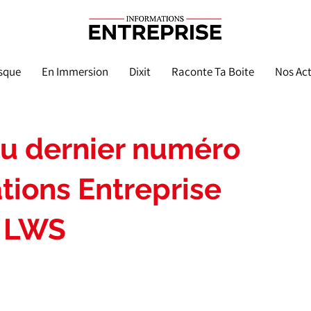
sque
En Immersion
Dixit
Raconte Ta Boite
Nos Act
du dernier numéro
tions Entreprise
r LWS