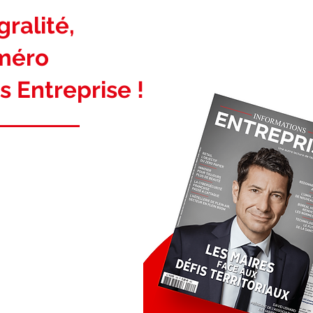
ralité,
uméro
s Entreprise !