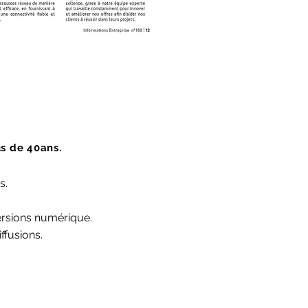
s de 40ans.
s.
 versions numérique.
ffusions.