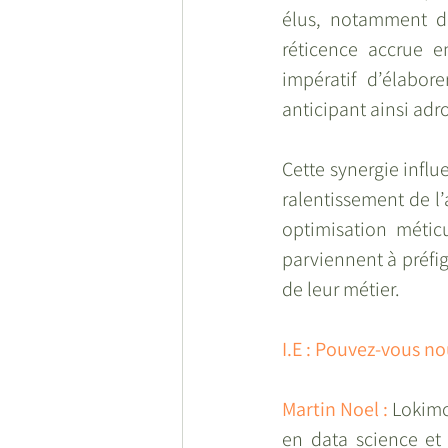
élus, notamment da
réticence accrue en
impératif d’élabor
anticipant ainsi ad
Cette synergie influe
ralentissement de l’
optimisation métic
parviennent à préfig
de leur métier.
I.E : Pouvez-vous no
Martin Noel : 
Lokimo
en data science et 