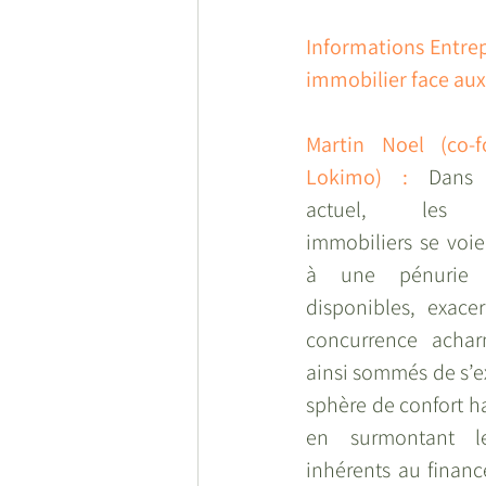
Informations Entrep
immobilier face aux 
Martin Noel (co-f
Lokimo) : 
Dans 
actuel, les p
immobiliers se voie
à une pénurie d
disponibles, exace
concurrence acharn
ainsi sommés de s’ex
sphère de confort ha
en surmontant le
inhérents au financ