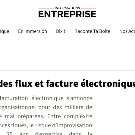
sque
En Immersion
Dixit
Raconte Ta Boite
Nos Act
des flux et facture électroniqu
acturation électronique s’annonce 
anisationnel pour des milliers de 
 mal préparées. Entre complexité 
es floues, le risque d’improvisation 
e 25 ans d’expertise dans la 