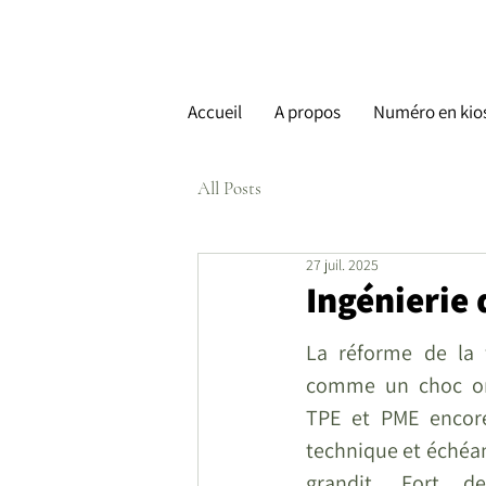
Accueil
A propos
Numéro en kio
All Posts
27 juil. 2025
Ingénierie 
La réforme de la f
comme un choc org
TPE et PME encore
technique et échéanc
grandit. Fort d