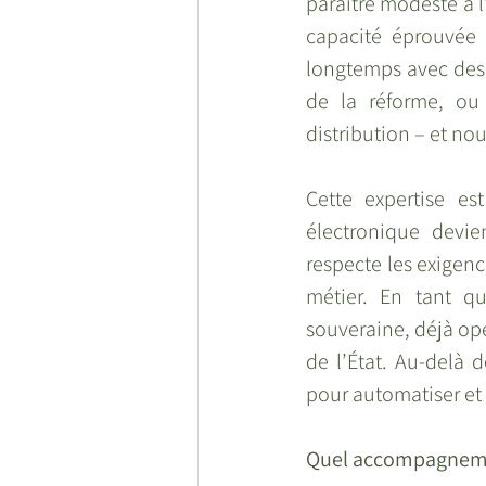
paraître modeste à l’
capacité éprouvée 
longtemps avec des f
de la réforme, ou 
distribution – et no
Cette expertise es
électronique devie
respecte les exigence
métier. En tant qu
souveraine, déjà opé
de l’État. Au-delà 
pour automatiser et
Quel accompagneme