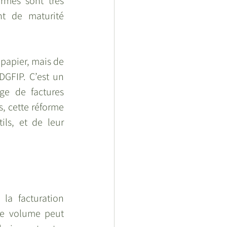
rmes sont très 
nt de maturité 
papier, mais de 
DGFIP. C’est un 
e de factures 
, cette réforme 
ls, et de leur 
a facturation 
ce volume peut 