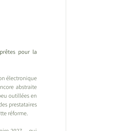
prêtes pour la 
ion électronique 
ncore abstraite 
eu outillées en 
es prestataires 
tte réforme.
ire 2027 – qui 