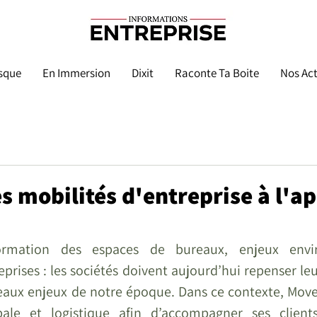
sque
En Immersion
Dixit
Raconte Ta Boite
Nos Act
s mobilités d'entreprise à l'a
sformation des espaces de bureaux, enjeux envi
prises : les sociétés doivent aujourd’hui repenser leur
aux enjeux de notre époque. Dans ce contexte, Move I
bale et logistique afin d’accompagner ses clients