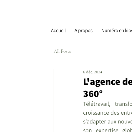
Accueil
A propos
Numéro en kio
All Posts
6 déc. 2024
L'agence de
360°
Télétravail, tran
croissance des entre
s’adapter aux nouve
son expertise glo