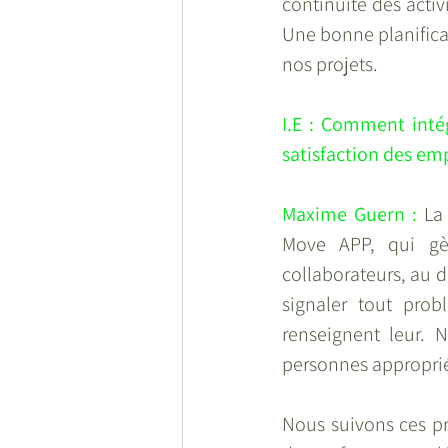
continuité des activ
Une bonne planificat
nos projets.
I.E : Comment intég
satisfaction des emp
Maxime Guern : 
La
Move APP, qui gère
collaborateurs, au 
signaler tout prob
renseignent leur. N
personnes approprié
Nous suivons ces pr