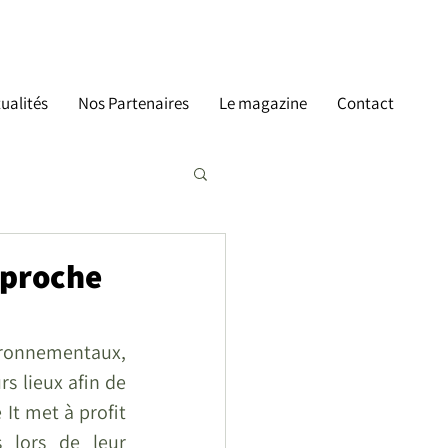
ualités
Nos Partenaires
Le magazine
Contact
pproche
ronnementaux, 
s lieux afin de 
t met à profit 
 lors de leur 