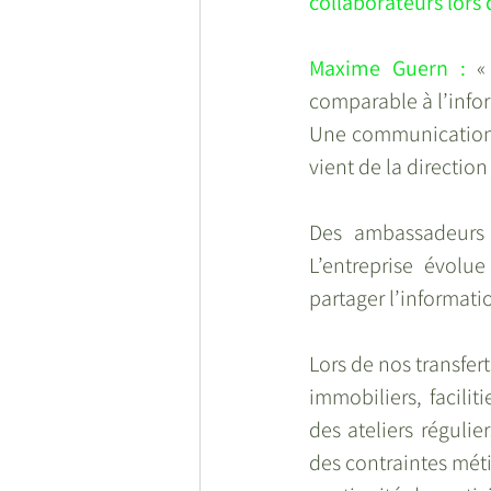
collaborateurs lors 
Maxime Guern :
 «
comparable à l’infor
Une communication f
vient de la direction
Des ambassadeurs p
L’entreprise évolu
partager l’informatio
Lors de nos transfer
immobiliers, facili
des ateliers réguli
des contraintes méti