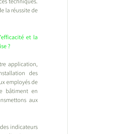
ces techniques. 
 la réussite de 
fficacité et la 
ise ?
re application, 
tallation des 
ux employés de 
e bâtiment en 
ansmettons aux 
des indicateurs 