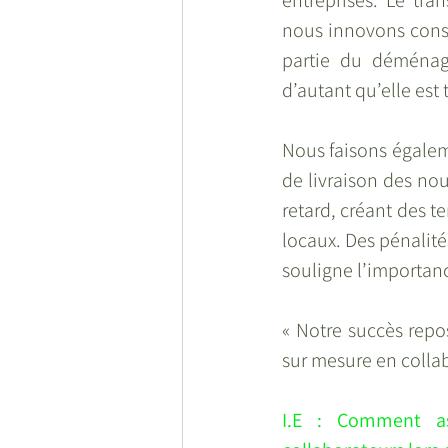
entreprises. Le tra
nous innovons const
partie du déménage
d’autant qu’elle est
Nous faisons égaleme
de livraison des nou
retard, créant des t
locaux. Des pénalité
souligne l’importanc
« Notre succès repos
sur mesure en collab
I.E : Comment ass