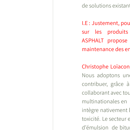
de solutions existant
I.E : Justement, pou
sur les produits
ASPHALT propose p
maintenance des en
Christophe Loïacono
Nous adoptons une
contribuer, grâce à
collaborant avec to
multinationales en  
intègre nativement la
toxicité. Le secteur
d’émulsion  de bitu