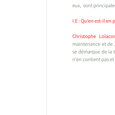
eux,  sont principa
I.E : Qu’en est-il en 
Christophe Loïaco
maintenance et de 2
se démarque de la t
n’en contient pas et 