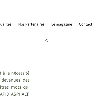
ualités
Nos Partenaires
Le magazine
Contact
à la nécessité  
 devenues  des 
tres mots qui  
APID ASPHALT,  