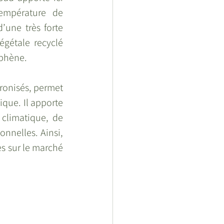
empérature de 
une très forte 
gétale recyclé 
aphène.  
ronisés, permet 
que. Il apporte 
climatique, de 
nnelles. Ainsi, 
es sur le marché 