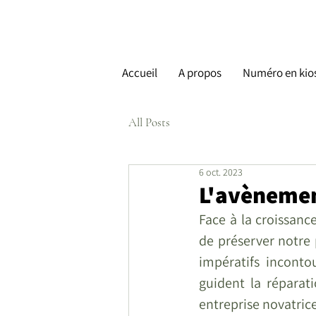
Accueil
A propos
Numéro en kio
All Posts
6 oct. 2023
L'avènemen
Face à la croissance
de préserver notre 
impératifs incontou
guident la réparati
entreprise novatrice