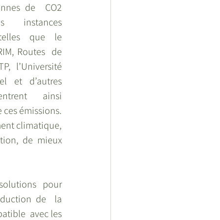
onnes de  CO2 
s instances 
telles que le 
IM, Routes  de 
P, l’Université 
el et d’autres 
ntrent  ainsi 
 ces émissions. 
ent climatique, 
ction, de mieux 
olutions  pour 
duction de  la 
tible  avec les 