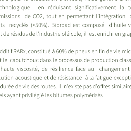
chnologique  en réduisant significativement la t
missions  de CO2, tout en permettant l’intégration  d’
ts  recyclés (>50%). Bioroad est composé  d’huile vé
t de résidus de l’industrie oléicole, il  est enrichi en gr
additif RARx, constitué à 60% de pneus en fin de vie mic
t le  caoutchouc dans le processus de production classi
haute viscosité, de résilience face au  changement 
lution acoustique et de résistance  à la fatigue exceptio
urée de vie des routes. Il  n’existe pas d’offres similair
iels ayant privilégié les bitumes polymérisés