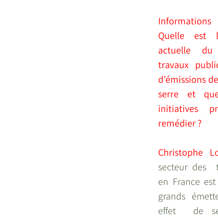
Informations 
Quelle est l
actuelle du
travaux publi
d’émissions de 
serre et que
initiatives 
remédier ?
Christophe L
secteur des  t
en France est 
grands émett
effet  de se