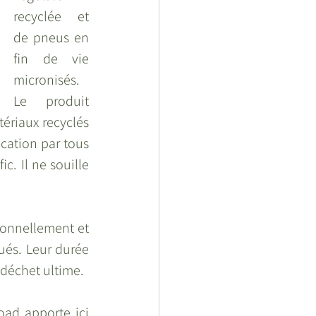
recyclée  et 
de pneus en 
fin de vie 
micronisés. 
Le  produit 
ériaux recyclés 
cation par tous 
. Il ne souille 
onnellement et 
és. Leur durée 
 déchet ultime. 
ad apporte ici 