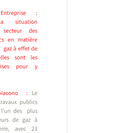
Entreprise  : 
a  situation 
 secteur des 
cs en matière 
 gaz à effet de 
lles sont les 
prises pour y 
oïacono  : 
Le 
ravaux publics 
l’un des  plus 
eurs de gaz à 
rre, avec 23 