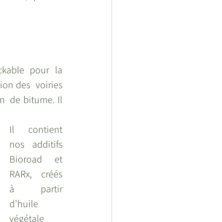
able pour la  
on des  voiries 
 de bitume. Il 
Il contient 
nos additifs 
Bioroad et 
RARx,  créés 
à partir 
d’huile 
végétale 