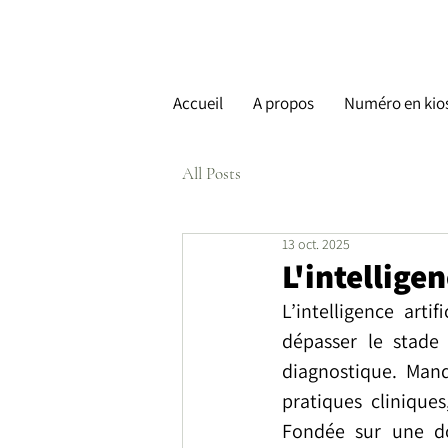
Accueil
A propos
Numéro en kio
All Posts
13 oct. 2025
L'intellige
L’intelligence art
dépasser le stade 
diagnostique. Manq
pratiques cliniques
Fondée sur une dou