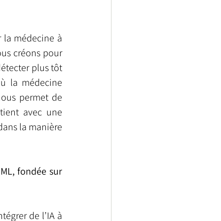
r la médecine à 
us créons pour 
tecter plus tôt 
où la médecine 
nous permet de 
ient avec une 
dans la manière 
ML, fondée sur 
égrer de l’IA à 