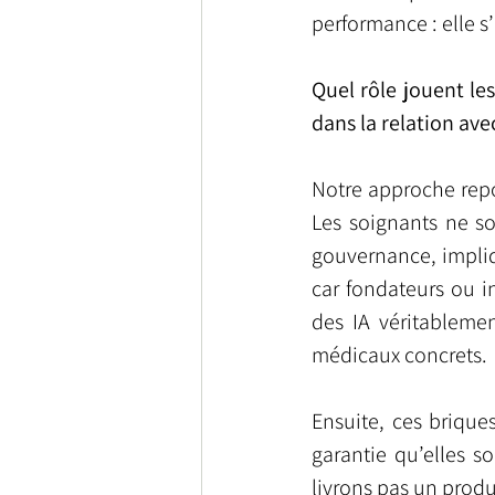
performance : elle s
Quel rôle jouent le
dans la relation avec
Notre approche repos
Les soignants ne so
gouvernance, impliq
car fondateurs ou i
des IA véritableme
médicaux concrets.
Ensuite, ces brique
garantie qu’elles s
livrons pas un produ