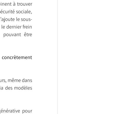
inent à trouver 
curité sociale, 
s’ajoute le sous-
e dernier frein 
 pouvant être 
e concrètement 
eurs, même dans 
ia des modèles 
énérative pour 