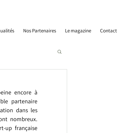
ualités
Nos Partenaires
Le magazine
Contact
peine encore à 
le partenaire 
tion dans les 
sont nombreux. 
-up française 