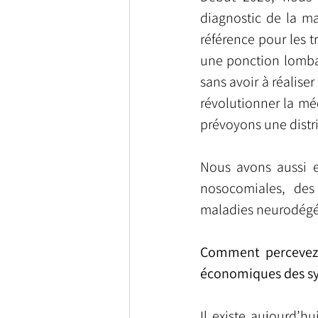
diagnostic de la ma
référence pour les 
une ponction lombai
sans avoir à réalise
révolutionner la mé
prévoyons une distr
Nous avons aussi e
nosocomiales, des
maladies neurodégén
Comment percevez-v
économiques des sy
Il existe aujourd’hu