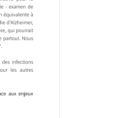
le - examen de 
n équivalente à 
ie d’Alzheimer, 
e, qui pourrait 
e partout. Nous 
7.
des infections 
ur les autres 
ce aux enjeux 