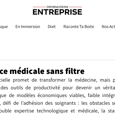
sque
En Immersion
Dixit
Raconte Ta Boite
Nos Act
nce médicale sans filtre
ificielle promet de transformer la médecine, mais 
des outils de productivité pour devenir un véritab
ue de modèles économiques viables, faible intégra
, défi de l’adhésion des soignants : les obstacles 
ble expertise technologique et médicale, la start