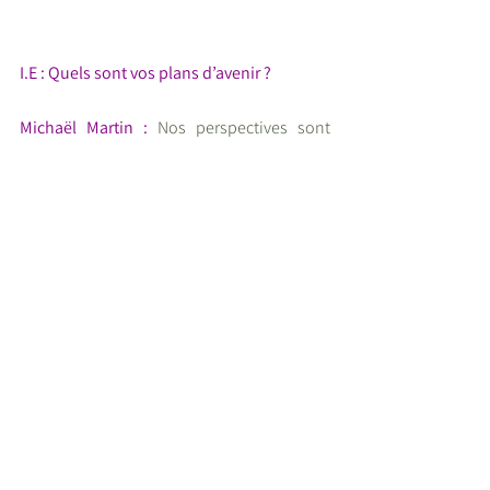
I.E : Quels sont vos plans d’avenir ? 
Michaël Martin :
 Nos perspectives sont  
prometteuses, principalement, la 
possibilité de nous étendre 
prochainement à  l’échelle européenne.  
Nous prévoyons également la possibilité  
d’étendre les investissements au secteur  
Durable, un secteur en forte croissance,  
qui correspond foncièrement à nos valeurs 
et fortement plébiscité par nos 
utilisateurs.  Notre ambition en tant que 
leader du  financement participatif se 
poursuit par  une montée en puissance et 
ainsi proposer à nos prêteurs ce nouveau 