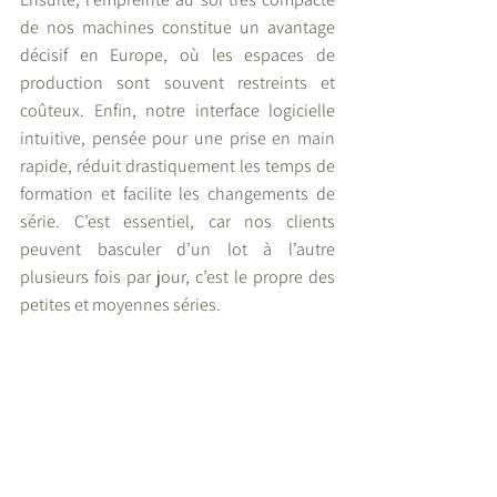
de nos machines constitue un avantage 
décisif en Europe, où les espaces de 
production sont souvent restreints et 
coûteux. Enfin, notre interface logicielle 
intuitive, pensée pour une prise en main 
rapide, réduit drastiquement les temps de 
formation et facilite les changements de 
série. C’est essentiel, car nos clients 
peuvent basculer d’un lot à l’autre 
plusieurs fois par jour, c’est le propre des 
petites et moyennes séries.
Nos machines, flexibles et polyvalentes, 
couvrent tous types de composants avec 
un nombre réduit d’équipements, ce qui 
est vital pour les prototypes et petites 
séries. Nous allons moins vite que des 