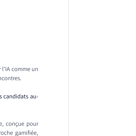
er l’IA comme un 
ncontres.
s candidats au-
e, conçue pour 
roche gamifiée, 