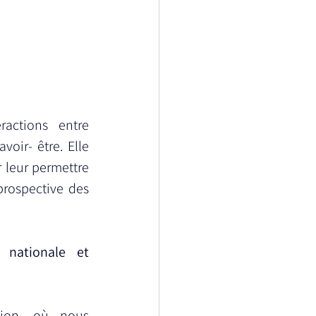
actions entre 
oir- être. Elle 
leur permettre 
rospective des 
nationale et 
on, où nous 