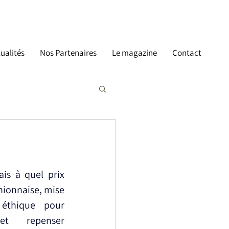
ualités
Nos Partenaires
Le magazine
Contact
is à quel prix 
nionnaise, mise 
éthique pour 
et repenser 