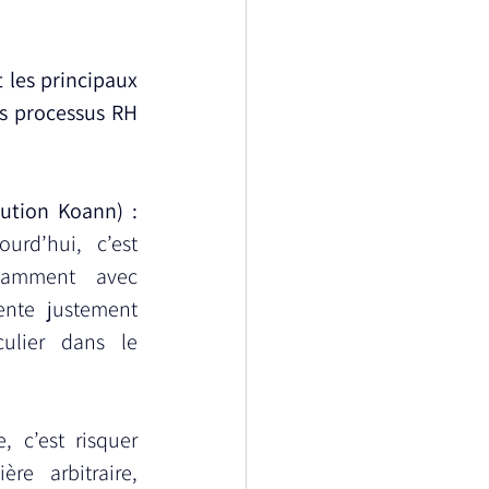
 les principaux 
es processus RH 
Eric Reocreux (Fondateur de la solution Koann) : 
rd’hui, c’est 
otamment avec 
tente justement 
ulier dans le 
 c’est risquer 
e arbitraire, 