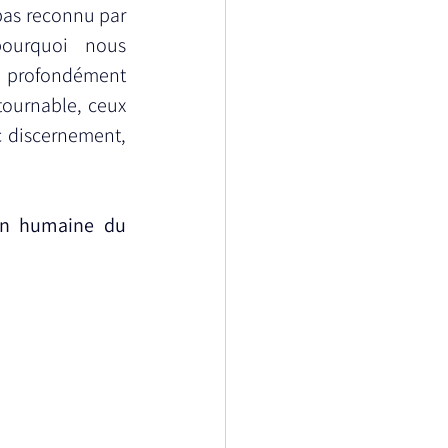
pas reconnu par 
ourquoi nous 
 profondément 
tournable, ceux 
c discernement, 
on humaine du 