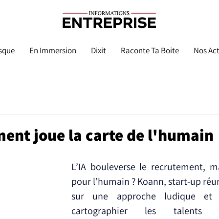
sque
En Immersion
Dixit
Raconte Ta Boite
Nos Act
ent joue la carte de l'humain
L’IA bouleverse le recrutement, ma
pour l’humain ? Koann, start-up réu
sur une approche ludique et 
cartographier les talents 