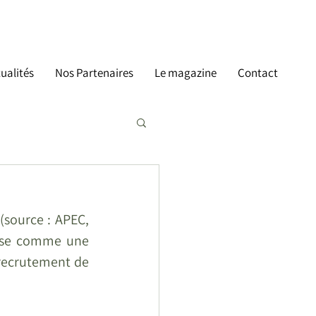
ualités
Nos Partenaires
Le magazine
Contact
source : APEC, 
ose comme une 
recrutement de 