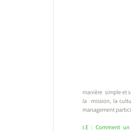
manière  simple et si
la  mission, la cult
management participa
I.E : Comment un c