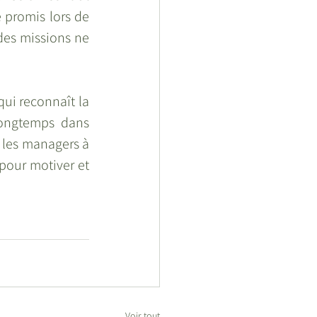
é promis lors de 
 des missions ne 
i reconnaît la  
longtemps dans 
 les managers à 
our motiver et  
Voir tout