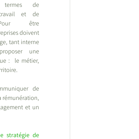
 termes de 
ravail et de 
 Pour  être 
reprises doivent  
e, tant interne 
proposer une 
 :  le métier, 
rritoire.
ommuniquer de 
la rémunération, 
gagement et un  
 stratégie de 