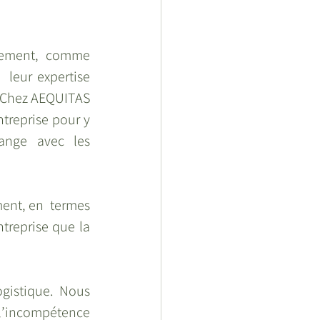
utement,  comme 
 leur expertise 
 Chez AEQUITAS 
reprise pour y 
ange avec les 
ment, en  termes 
treprise que la 
istique. Nous  
l’incompétence  