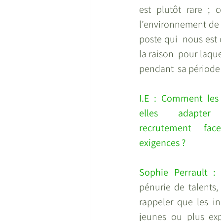
est plutôt rare ; 
l’environnement de l
poste qui  nous est
la raison  pour laqu
pendant  sa période 
I.E : Comment les 
elles  adapter l
recrutement fac
exigences ? 
Sophie Perrault :
pénurie de talents, 
rappeler que les ind
jeunes ou plus exp