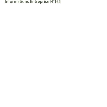
Informations Entreprise N°165
Notre Newsletter
Restez au plus proche de nos actualités
Abonnez-vous !
Accueil
En Immersion
La Boutique
A propos
Nos
Contact
Numéro
Partenaires
Mentions Légales
en
Nos Actualités
Politique de
Kiosque
confidentialité