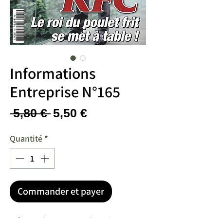
Informations
Entreprise N°165
Prix
Prix
 5,80 € 
5,50 €
original
promotionnel
Quantité
*
Commander et payer