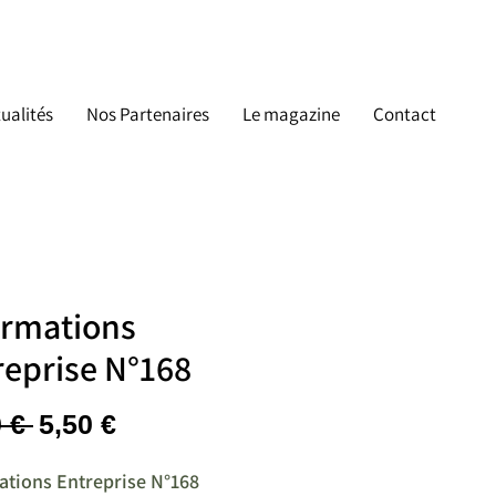
ualités
Nos Partenaires
Le magazine
Contact
ormations
reprise N°168
Prix
Prix
 € 
5,50 €
original
promotionnel
ations Entreprise N°168