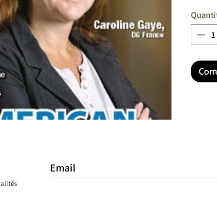
Quanti
Com
alités