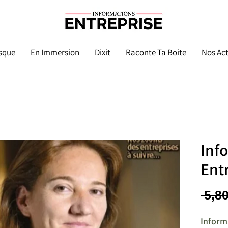
sque
En Immersion
Dixit
Raconte Ta Boite
Nos Act
Inf
Ent
 5,80
Inform