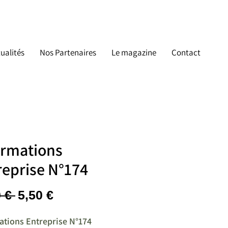
ualités
Nos Partenaires
Le magazine
Contact
ormations
reprise N°174
Prix
Prix
 € 
5,50 €
original
promotionnel
ations Entreprise N°174