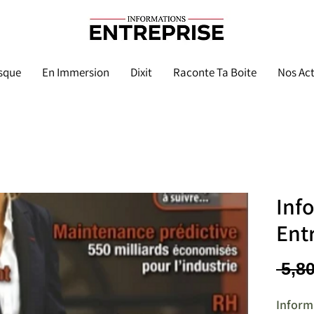
sque
En Immersion
Dixit
Raconte Ta Boite
Nos Act
Inf
Ent
 5,80
Inform