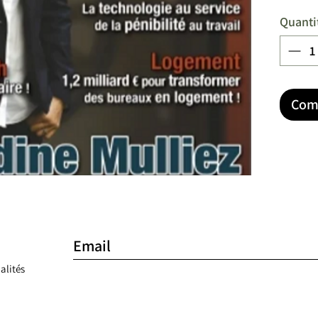
Quanti
Com
alités