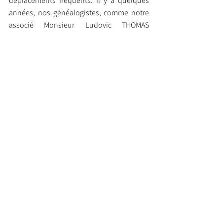
déplacements fréquents. Il y a quelques 
années, nos généalogistes, comme notre 
associé Monsieur Ludovic THOMAS 
passaient plus de 100 nuits à l’hôtel 
chaque année, pour les besoins des 
recherches. Aujourd’hui, ces 
déplacements sont limités, mais nous 
restons des hommes et des femmes de 
terrain.
Nous avons toujours eu un développeur 
dédié, ce qui nous a permis de rester 
vigilants et réactifs et de continuer notre 
activité même pendant des périodes 
comme la pandémie de COVID-19. Nos 
systèmes de télétravail, déjà en place, ont 
assuré la continuité de nos opérations. 
Ainsi, nous avons pu avancer dans nos 