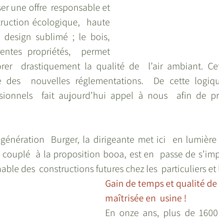
er une offre  responsable et 
ruction écologique,  haute 
 design sublimé ; le bois, 
entes propriétés,  permet 
er  drastiquement la qualité de  l’air ambiant. Cet
re des  nouvelles réglementations.  De cette logiq
sionnels  fait aujourd’hui appel à nous  afin de prof
génération  Burger, la dirigeante met ici  en lumière l
 couplé  à la proposition booa, est en  passe de s’imp
le des  constructions futures chez les  particuliers et 
Gain de temps et qualité de  
maîtrisée en  usine ! 
En onze ans, plus de 1600 