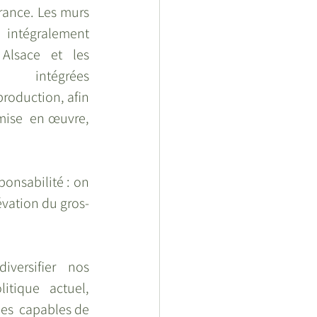
ance. Les murs  
  intégralement 
lsace et les  
s  intégrées 
production, afin 
mise  en œuvre, 
ponsabilité : on 
lévation du gros-
ersifier nos 
tique  actuel, 
s  capables de 