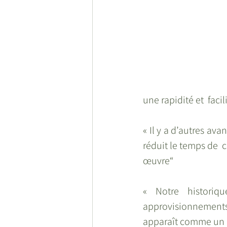
une rapidité et  faci
« Il y a d’autres ava
réduit le temps de  c
œuvre“
« Notre historiq
approvisionnements 
apparaît comme un  