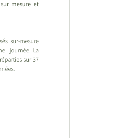
 sur mesure et 
sés  sur-mesure 
e  journée. La 
parties sur 37 
nnées. 