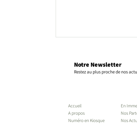
Notre Newsletter
Restez au plus proche de nos actu
Dominique Arribas directrice
de développement financ'ile
Accueil
En Imme
A propos
Nos Part
Numéro en Kiosque
Nos Actu