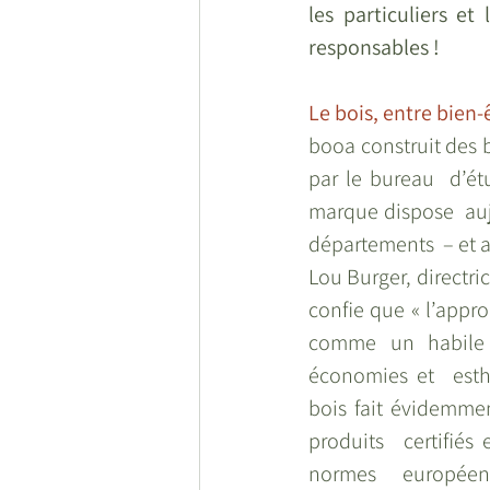
les particuliers et
responsables !
Le bois, entre bien-ê
booa construit des b
par le bureau  d’ét
marque dispose  auj
départements  – et 
Lou Burger, directri
confie que « l’appro
comme un habile 
économies et  esthét
bois fait évidemmen
produits  certifiés
normes europée