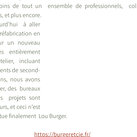
ins de tout un  ensemble de professionnels,  colle
s, et plus encore.
d’hui  à aller 
réfabrication en 
ur un nouveau  
s  entièrement 
lier, incluant 
ents de second-
s, nous avons  
ier, des  bureaux 
  projets sont 
s, et ceci n’est 
tue finalement  Lou Burger.
https://burgeretcie.fr/