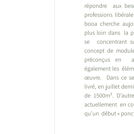
répondre  aux beso
professions  libérale
booa cherche aujour
plus loin dans  la p
se  concentrant s
concept de module
préconçus en  ate
également les  élém
œuvre.  Dans ce sen
livré, en juillet dern
de 1500m². D’autres
actuellement  en cour
qu’un  début » ponc