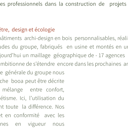
 les professionnels dans la construction de  projets
tre,  design et écologie 
âtiments  archi-design en bois  personnalisables, réali
udes du groupe, fabriqués  en usine et montés en un
ourd’hui un maillage  géographique de - 17 agences  ré
ambitionne de s’étendre  encore dans les prochaines  a
ce  générale du groupe nous  
che  booa peut être décrite  
mélange  entre confort, 
isme. Ici, l’utilisation du  
t toute  la différence. Nos 
 et en conformité  avec les 
nnes en vigueur nous 