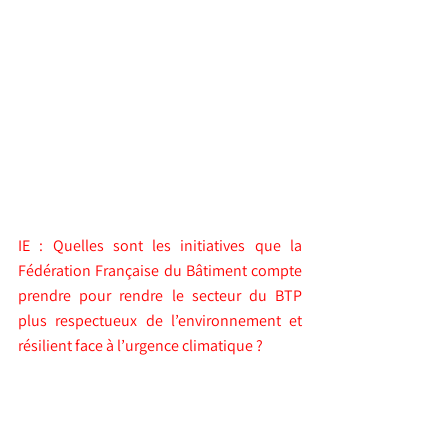
IE : Quelles sont les initiatives que la 
Fédération Française du Bâtiment compte 
prendre pour rendre le secteur du BTP 
plus respectueux de l’environnement et 
résilient face à l’urgence climatique ?
OS : 
Nous avons créé depuis une vingtaine 
d’années maintenant une Commission 
environnement, et j’ai créé en parallèle 