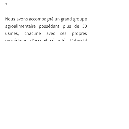
?
Nous avons accompagné un grand groupe 
agroalimentaire possédant plus de 50 
usines, chacune avec ses propres 
procédures d’accueil sécurité. L’objectif 
était d’uniformiser ce “passeport d’entrée” 
sur site grâce à un module e-learning 
commun, fourni par le groupe. Ce socle 
standard garantit que tous les nouveaux 
arrivants, quel que soit le site, reçoivent la 
même formation de base.
Ensuite, via notre plateforme, chaque 
usine peut enrichir ce module avec ses 
spécificités locales, pour couvrir les 
particularités liées à sa production. Cette 
approche concilie homogénéité des 